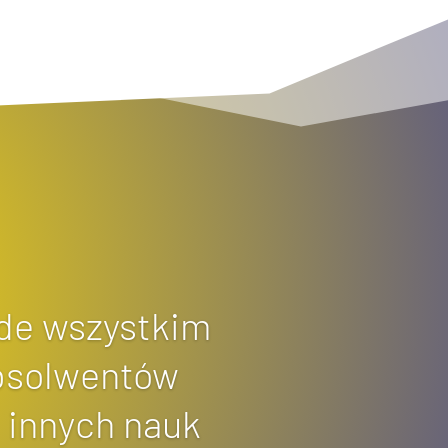
ede wszystkim
absolwentów
i innych nauk