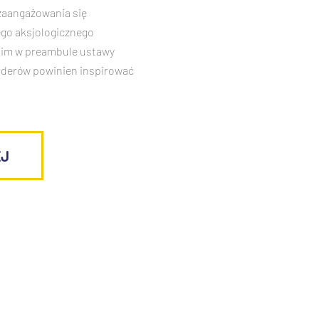
zaangażowania się
ego aksjologicznego
kim w preambule ustawy
 liderów powinien inspirować
EJ