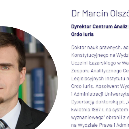
Dr Marcin Ols
Dyrektor Centrum Analiz 
Ordo Iuris
Doktor nauk prawnych, ad
Konstytucyjnego na Wydzi
Uczelni Łazarskiego w Wa
Zespołu Analitycznego Ce
Legislacyjnych Instytutu 
Ordo Iuris. Absolwent Wy
i Administracji Uniwersy
Dysertację doktorską pt. 
kwietnia 1997 r. na system
wyznaniowego” obronił z
na Wydziale Prawa i Admin