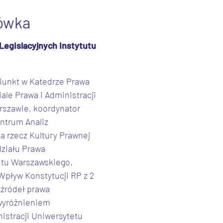
zówka
Legislacyjnych Instytutu
iunkt w Katedrze Prawa
ale Prawa i Administracji
rszawie, koordynator
ntrum Analiz
na rzecz Kultury Prawnej
działu Prawa
tetu Warszawskiego.
„Wpływ Konstytucji RP z 2
 źródeł prawa
 wyróżnieniem
istracji Uniwersytetu