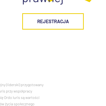
REJESTRACJA
ny (liderski) przygotowany
Iuris przy współpracy
ę Ordo Iuris są wartości
erów życia społecznego